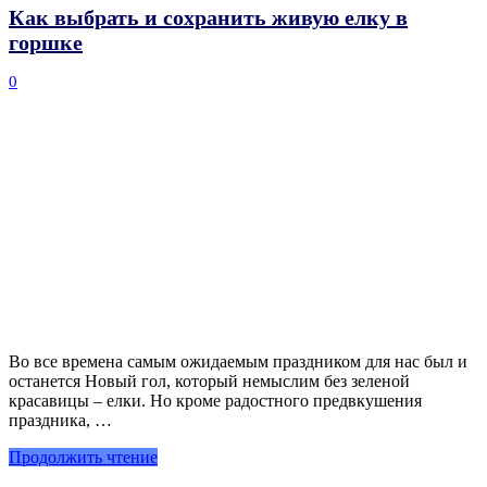
Как выбрать и сохранить живую елку в
горшке
0
Во все времена самым ожидаемым праздником для нас был и
останется Новый гол, который немыслим без зеленой
красавицы – елки. Но кроме радостного предвкушения
праздника, …
Продолжить чтение