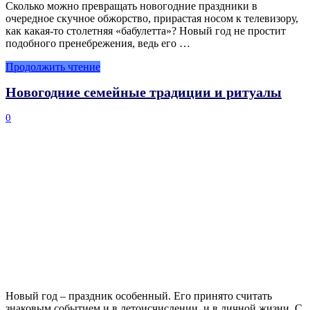
Сколько можно превращать новогодние праздники в
очередное скучное обжорство, прирастая носом к телевизору,
как какая-то столетняя «бабулетта»? Новый год не простит
подобного пренебрежения, ведь его …
Продолжить чтение
Новогодние семейные традиции и ритуалы
0
Новый год – праздник особенный. Его принято считать
знаковым событием и в летоисчислении, и в личной жизни. С