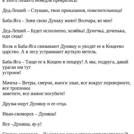
в злого Лешего немедля превратись!
Дед-Леший – Слушаю, твои приказания, повелительница!
Баба-Яга – Зови свою Дуньку живо! Волчара, ко мне!
Дед-Леший – Будет исполнено, хозяйка! Дунечка, доченька,
иди сюда!
Волк и Баба-Яга связывают Дуняшу и уводят ее в Кощеево
царство. А в лесу устраивают жуткую метель.
Баба-Яга – Тащи ее к Кощею в пещеру! А мы, подруга, давай
ураган им тут
устроим!
Мачеха – Ветры, смерчи, вьюги злые, все вокруг переверните,
все тропинки
заметите, все живое погубите!
Друзья ищут Дуняшу и ее отца.
Иван-скоморох – Дуняша!
Все –Дуняша, ау-у!