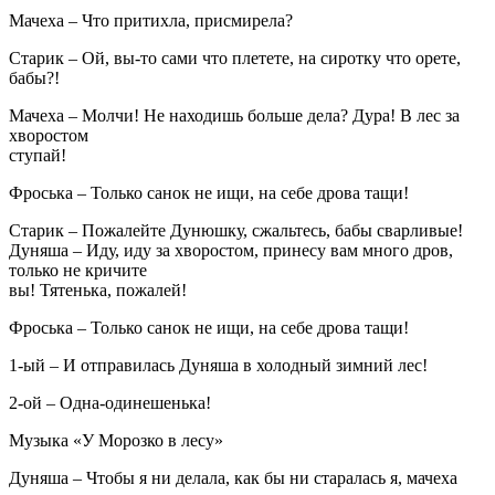
Мачеха – Что притихла, присмирела?
Старик – Ой, вы-то сами что плетете, на сиротку что орете,
бабы?!
Мачеха – Молчи! Не находишь больше дела? Дура! В лес за
хворостом
ступай!
Фроська – Только санок не ищи, на себе дрова тащи!
Старик – Пожалейте Дунюшку, сжальтесь, бабы сварливые!
Дуняша – Иду, иду за хворостом, принесу вам много дров,
только не кричите
вы! Тятенька, пожалей!
Фроська – Только санок не ищи, на себе дрова тащи!
1-ый – И отправилась Дуняша в холодный зимний лес!
2-ой – Одна-одинешенька!
Музыка «У Морозко в лесу»
Дуняша – Чтобы я ни делала, как бы ни старалась я, мачеха