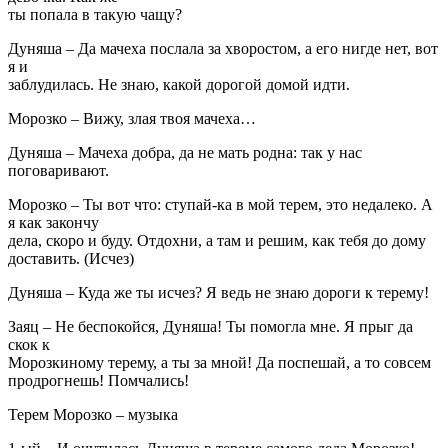
ты попала в такую чащу?
Дуняша – Да мачеха послала за хворостом, а его нигде нет, вот
я и
заблудилась. Не знаю, какой дорогой домой идти.
Морозко – Вижу, злая твоя мачеха…
Дуняша – Мачеха добра, да не мать родна: так у нас
поговаривают.
Морозко – Ты вот что: ступай-ка в мой терем, это недалеко. А
я как закончу
дела, скоро и буду. Отдохни, а там и решим, как тебя до дому
доставить. (Исчез)
Дуняша – Куда же ты исчез? Я ведь не знаю дороги к терему!
Заяц – Не беспокойся, Дуняша! Ты помогла мне. Я прыг да
скок к
Морозкиному терему, а ты за мной! Да поспешай, а то совсем
продрогнешь! Помчались!
Терем Морозко – музыка