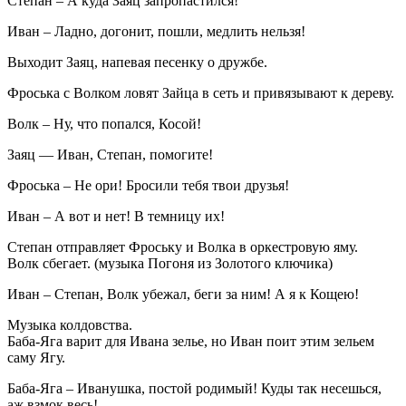
Степан – А куда Заяц запропастился!
Иван – Ладно, догонит, пошли, медлить нельзя!
Выходит Заяц, напевая песенку о дружбе.
Фроська с Волком ловят Зайца в сеть и привязывают к дереву.
Волк – Ну, что попался, Косой!
Заяц — Иван, Степан, помогите!
Фроська – Не ори! Бросили тебя твои друзья!
Иван – А вот и нет! В темницу их!
Степан отправляет Фроську и Волка в оркестровую яму.
Волк сбегает. (музыка Погоня из Золотого ключика)
Иван – Степан, Волк убежал, беги за ним! А я к Кощею!
Музыка колдовства.
Баба-Яга варит для Ивана зелье, но Иван поит этим зельем
саму Ягу.
Баба-Яга – Иванушка, постой родимый! Куды так несешься,
аж взмок весь!