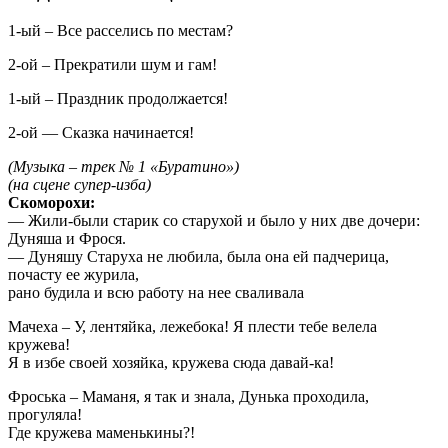
1-ый – Все расселись по местам?
2-ой – Прекратили шум и гам!
1-ый – Праздник продолжается!
2-ой — Сказка начинается!
(Музыка – трек № 1 «Буратино»)
(на сцене супер-изба)
Скоморохи:
— Жили-были старик со старухой и было у них две дочери:
Дуняша и Фрося.
— Дуняшу Старуха не любила, была она ей падчерица,
почасту ее журила,
рано будила и всю работу на нее сваливала
Мачеха – У, лентяйка, лежебока! Я плести тебе велела
кружева!
Я в избе своей хозяйка, кружева сюда давай-ка!
Фроська – Маманя, я так и знала, Дунька проходила,
прогуляла!
Где кружева маменькины?!