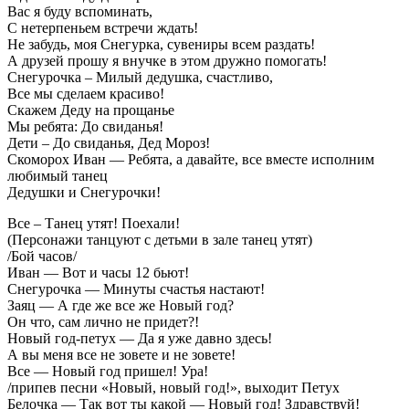
Вас я буду вспоминать,
С нетерпеньем встречи ждать!
Не забудь, моя Снегурка, сувениры всем раздать!
А друзей прошу я внучке в этом дружно помогать!
Снегурочка – Милый дедушка, счастливо,
Все мы сделаем красиво!
Скажем Деду на прощанье
Мы ребята: До свиданья!
Дети – До свиданья, Дед Мороз!
Скоморох Иван — Ребята, а давайте, все вместе исполним
любимый танец
Дедушки и Снегурочки!
Все – Танец утят! Поехали!
(Персонажи танцуют с детьми в зале танец утят)
/Бой часов/
Иван — Вот и часы 12 бьют!
Снегурочка — Минуты счастья настают!
Заяц — А где же все же Новый год?
Он что, сам лично не придет?!
Новый год-петух — Да я уже давно здесь!
А вы меня все не зовете и не зовете!
Все — Новый год пришел! Ура!
/припев песни «Новый, новый год!», выходит Петух
Белочка — Так вот ты какой — Новый год! Здравствуй!