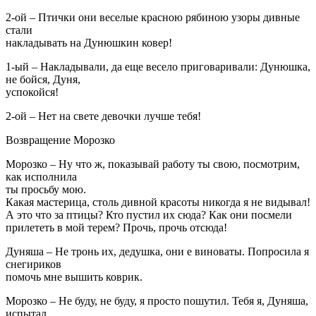
2-ой – Птички они веселые красною рябиною узоры дивные
стали
накладывать на Дунюшкин ковер!
1-ый – Накладывали, да еще весело приговаривали: Дунюшка,
не бойся, Дуня,
успокойся!
2-ой – Нет на свете девочки лучше тебя!
Возвращение Морозко
Морозко – Ну что ж, показывай работу ты свою, посмотрим,
как исполнила
ты просьбу мою.
Какая мастерица, столь дивной красоты никогда я не видывал!
А это что за птицы? Кто пустил их сюда? Как они посмели
прилететь в мой терем? Прочь, прочь отсюда!
Дуняша – Не тронь их, дедушка, они е виноваты. Попросила я
снегириков
помочь мне вышить коврик.
Морозко – Не буду, не буду, я просто пошутил. Тебя я, Дуняша,
испытал,