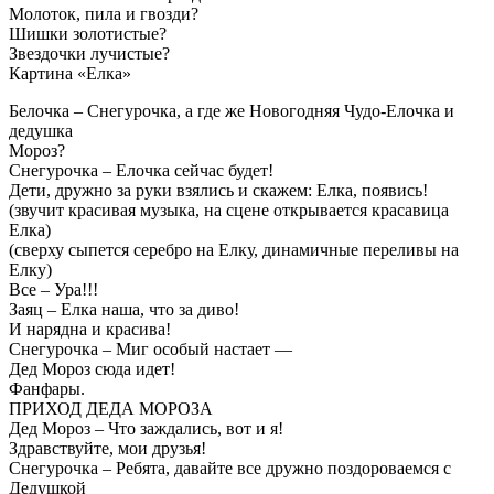
Молоток, пила и гвозди?
Шишки золотистые?
Звездочки лучистые?
Картина «Елка»
Белочка – Снегурочка, а где же Новогодняя Чудо-Елочка и
дедушка
Мороз?
Снегурочка – Елочка сейчас будет!
Дети, дружно за руки взялись и скажем: Елка, появись!
(звучит красивая музыка, на сцене открывается красавица
Елка)
(сверху сыпется серебро на Елку, динамичные переливы на
Елку)
Все – Ура!!!
Заяц – Елка наша, что за диво!
И нарядна и красива!
Снегурочка – Миг особый настает —
Дед Мороз сюда идет!
Фанфары.
ПРИХОД ДЕДА МОРОЗА
Дед Мороз – Что заждались, вот и я!
Здравствуйте, мои друзья!
Снегурочка – Ребята, давайте все дружно поздороваемся с
Дедушкой