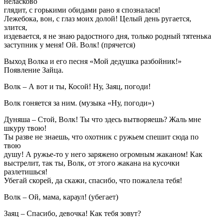
неласково
глядит, с горькими обидами рано я спозналася!
Лежебока, вон, с глаз моих долой! Целый день ругается,
злится,
издевается, я не знаю радостного дня, только родный тятенька
заступник у меня! Ой. Волк! (прячется)
Выход Волка и его песня «Мой дедушка разбойник!»
Появление Зайца.
Волк – А вот и ты, Косой! Ну, Заяц, погоди!
Волк гоняется за ним. (музыка «Ну, погоди»)
Дуняша – Стой, Волк! Ты что здесь вытворяешь? Жаль мне
шкуру твою!
Ты разве не знаешь, что охотник с ружьем спешит сюда по
твою
душу! А ружье-то у него заряжено огромным жаканом! Как
выстрелит, так ты, Волк, от этого жакана на кусочки
разлетишься!
Убегай скорей, да скажи, спасибо, что пожалела тебя!
Волк – Ой, мама, караул! (убегает)
Заяц – Спасибо, девочка! Как тебя зовут?