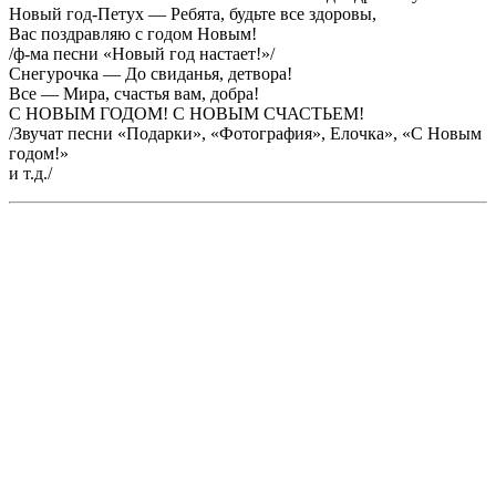
Новый год-Петух — Ребята, будьте все здоровы,
Вас поздравляю с годом Новым!
/ф-ма песни «Новый год настает!»/
Снегурочка — До свиданья, детвора!
Все — Мира, счастья вам, добра!
С НОВЫМ ГОДОМ! С НОВЫМ СЧАСТЬЕМ!
/Звучат песни «Подарки», «Фотография», Елочка», «С Новым
годом!»
и т.д./