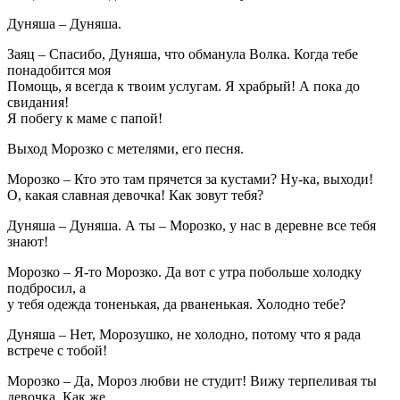
Дуняша – Дуняша.
Заяц – Спасибо, Дуняша, что обманула Волка. Когда тебе
понадобится моя
Помощь, я всегда к твоим услугам. Я храбрый! А пока до
свидания!
Я побегу к маме с папой!
Выход Морозко с метелями, его песня.
Морозко – Кто это там прячется за кустами? Ну-ка, выходи!
О, какая славная девочка! Как зовут тебя?
Дуняша – Дуняша. А ты – Морозко, у нас в деревне все тебя
знают!
Морозко – Я-то Морозко. Да вот с утра побольше холодку
подбросил, а
у тебя одежда тоненькая, да рваненькая. Холодно тебе?
Дуняша – Нет, Морозушко, не холодно, потому что я рада
встрече с тобой!
Морозко – Да, Мороз любви не студит! Вижу терпеливая ты
девочка. Как же