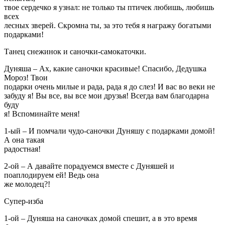
твое сердечко я узнал: не только ты птичек любишь, любишь
всех
лесных зверей. Скромна ты, за это тебя я награжу богатыми
подарками!
Танец снежинок и саночки-самокаточки.
Дуняша – Ах, какие саночки красивые! Спасибо, Дедушка
Мороз! Твои
подарки очень милые и рада, рада я до слез! И вас во веки не
забуду я! Вы все, вы все мои друзья! Всегда вам благодарна
буду
я! Вспоминайте меня!
1-ый – И помчали чудо-саночки Дуняшу с подарками домой!
А она такая
радостная!
2-ой – А давайте порадуемся вместе с Дуняшей и
поаплодируем ей! Ведь она
же молодец?!
Супер-изба
1-ой – Дуняша на саночках домой спешит, а в это время