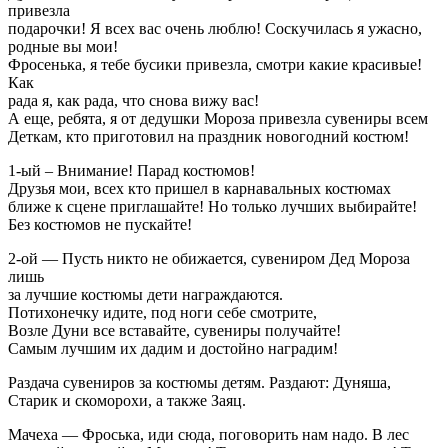
привезла
подарочки! Я всех вас очень люблю! Соскучилась я ужасно,
родные вы мои!
Фросенька, я тебе бусики привезла, смотри какие красивые!
Как
рада я, как рада, что снова вижу вас!
А еще, ребята, я от дедушки Мороза привезла сувениры всем
Деткам, кто приготовил на праздник новогодний костюм!
1-ый – Внимание! Парад костюмов!
Друзья мои, всех кто пришел в карнавальных костюмах
ближе к сцене приглашайте! Но только лучших выбирайте!
Без костюмов не пускайте!
2-ой — Пусть никто не обижается, сувениром Дед Мороза
лишь
за лучшие костюмы дети награждаются.
Потихонечку идите, под ноги себе смотрите,
Возле Дуни все вставайте, сувениры получайте!
Самым лучшим их дадим и достойно наградим!
Раздача сувениров за костюмы детям. Раздают: Дуняша,
Старик и скоморохи, а также Заяц.
Мачеха — Фроська, иди сюда, поговорить нам надо. В лес