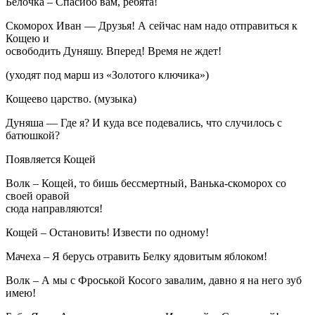
Белочка – Спасибо вам, ребята!
Скоморох Иван — Друзья! А сейчас нам надо отправиться к
Кощею и
освободить Дуняшу. Вперед! Время не ждет!
(уходят под марш из «Золотого ключика»)
Кощеево царство. (музыка)
Дуняша — Где я? И куда все подевались, что случилось с
батюшкой?
Появляется Кощей
Волк – Кощей, то бишь бессмертный, Ванька-скоморох со
своей оравой
сюда направляются!
Кощей – Остановить! Извести по одному!
Мачеха – Я берусь отравить Белку ядовитым яблоком!
Волк – А мы с Фроськой Косого завалим, давно я на него зуб
имею!