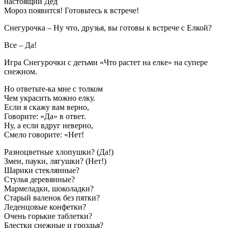
настоящий Дед
Мороз появится! Готовьтесь к встрече!
Снегурочка – Ну что, друзья, вы готовы к встрече с Елкой?
Все – Да!
Игра Снегурочки с детьми «Что растет на елке» на супере
снежном.
Но ответьте-ка мне с толком
Чем украсить можно елку.
Если я скажу вам верно,
Говорите: «Да» в ответ.
Ну, а если вдруг неверно,
Смело говорите: «Нет!
Разноцветные хлопушки? (Да!)
Змеи, пауки, лягушки? (Нет!)
Шарики стеклянные?
Стулья деревянные?
Мармеладки, шоколадки?
Старый валенок без пятки?
Леденцовые конфетки?
Очень горькие таблетки?
Блестки снежные и гроздья?