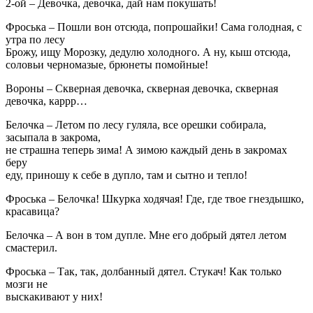
2-ой – Девочка, девочка, дай нам покушать!
Фроська – Пошли вон отсюда, попрошайки! Сама голодная, с
утра по лесу
Брожу, ищу Морозку, дедулю холодного. А ну, кыш отсюда,
соловьи черномазые, брюнеты помойные!
Вороны – Скверная девочка, скверная девочка, скверная
девочка, каррр…
Белочка – Летом по лесу гуляла, все орешки собирала,
засыпала в закрома,
не страшна теперь зима! А зимою каждый день в закромах
беру
еду, приношу к себе в дупло, там и сытно и тепло!
Фроська – Белочка! Шкурка ходячая! Где, где твое гнездышко,
красавица?
Белочка – А вон в том дупле. Мне его добрый дятел летом
смастерил.
Фроська – Так, так, долбанный дятел. Стукач! Как только
мозги не
выскакивают у них!