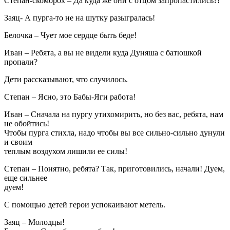
Степан-скоморох – Да куда же они с отцом запропастились?!
Заяц- А пурга-то не на шутку разыгралась!
Белочка – Чует мое сердце быть беде!
Иван – Ребята, а вы не видели куда Дуняша с батюшкой
пропали?
Дети рассказывают, что случилось.
Степан – Ясно, это Бабы-Яги работа!
Иван – Сначала на пургу утихомирить, но без вас, ребята, нам
не обойтись!
Чтобы пурга стихла, надо чтобы вы все сильно-сильно дунули
и своим
теплым воздухом лишили ее силы!
Степан – Понятно, ребята? Так, приготовились, начали! Дуем,
еще сильнее
дуем!
С помощью детей герои успокаивают метель.
Заяц – Молодцы!