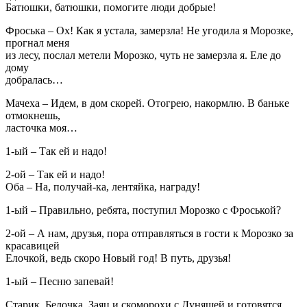
Батюшки, батюшки, помогите люди добрые!
Фроська – Ох! Как я устала, замерзла! Не угодила я Морозке,
прогнал меня
из лесу, послал метели Морозко, чуть не замерзла я. Еле до
дому
добралась…
Мачеха – Идем, в дом скорей. Отогрею, накормлю. В баньке
отмокнешь,
ласточка моя…
1-ый – Так ей и надо!
2-ой – Так ей и надо!
Оба – На, получай-ка, лентяйка, награду!
1-ый – Правильно, ребята, поступил Морозко с Фроськой?
2-ой – А нам, друзья, пора отправляться в гости к Морозко за
красавицей
Елочкой, ведь скоро Новый год! В путь, друзья!
1-ый – Песню запевай!
Старик, Белочка, Заяц и скоморохи с Дуняшей и готовятся