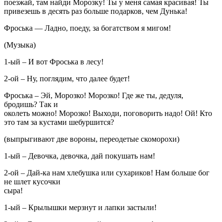
поезжай, там найди Морозку! Ты у меня самая красивая! Ты
привезешь в десять раз больше подарков, чем Дунька!
Фроська — Ладно, поеду, за богатством я мигом!
(Музыка)
1-ый – И вот Фроська в лесу!
2-ой – Ну, поглядим, что далее будет!
Фроська – Эй, Морозко! Морозко! Где же ты, дедуля,
бродишь? Так и
околеть можно! Морозко! Выходи, поговорить надо! Ой! Кто
это там за кустами шебуршится?
(выпрыгивают две вороны, переодетые скоморохи)
1-ый – Девочка, девочка, дай покушать нам!
2-ой – Дай-ка нам хлебушка или сухариков! Нам больше бог
не шлет кусочки
сыра!
1-ый – Крылышки мерзнут и лапки застыли!