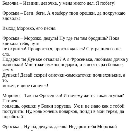
Белочка – Извини, девочка, у меня много дел. Я побегу!
Фроська – Беги, беги. А я заберу твои орешки, да похрумкаю
вдоволь!
Выход Морозко, его песня.
Фроська – Морозко, дедуль! Ну где ты там бродишь? Пока
кликала тебя, чуть
не охрипла! Продрогла я, проголодалась! С утра ничего не
ела.
Подарки ты Дуньке отвалил? А я Фросенька, любимая дочка у
маменьки! Мне тоже нужны подарки, и в десять раз больше,
чем у
Дуньки! Давай скорей саночки-самокаточки полнехонькие, а
то,
может, и двое саночек!
Морозко – Так ты Фросенька! И почему же ты такая лгунья?
Птичек
гоняешь, орешки у Белки воруешь. Уж и не знаю как с тобой
поступить! Ну, коль хочешь подарков, пойди в мой терем, да
поработай!
Фроська – Ну ты, дедуля, даешь! Недаром тебя Морозкой