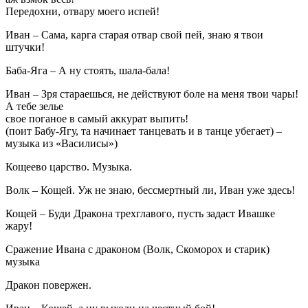
Передохни, отвару моего испей!
Иван – Сама, карга старая отвар свой пей, знаю я твои
штучки!
Баба-Яга – А ну стоять, шала-бала!
Иван – Зря стараешься, не действуют боле на меня твои чары!
А тебе зелье
свое поганое в самый аккурат выпить!
(поит Бабу-Ягу, та начинает танцевать и в танце убегает) –
музыка из «Василисы»)
Кощеево царство. Музыка.
Волк – Кощей. Уж не знаю, бессмертный ли, Иван уже здесь!
Кощей – Буди Дракона трехглавого, пусть задаст Ивашке
жару!
Сражение Ивана с драконом (Волк, Скоморох и старик)
музыка
Дракон повержен.