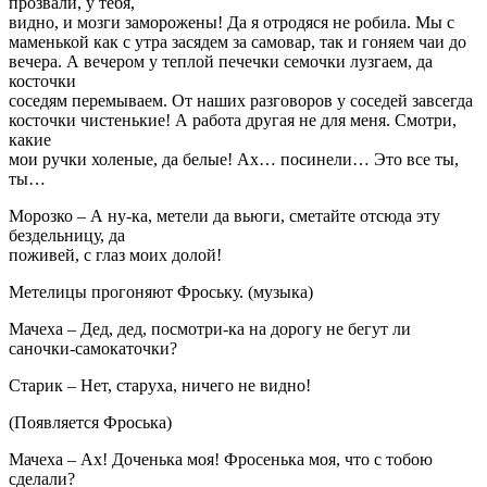
прозвали, у тебя,
видно, и мозги заморожены! Да я отродяся не робила. Мы с
маменькой как с утра засядем за самовар, так и гоняем чаи до
вечера. А вечером у теплой печечки семочки лузгаем, да
косточки
соседям перемываем. От наших разговоров у соседей завсегда
косточки чистенькие! А работа другая не для меня. Смотри,
какие
мои ручки холеные, да белые! Ах… посинели… Это все ты,
ты…
Морозко – А ну-ка, метели да вьюги, сметайте отсюда эту
бездельницу, да
поживей, с глаз моих долой!
Метелицы прогоняют Фроську. (музыка)
Мачеха – Дед, дед, посмотри-ка на дорогу не бегут ли
саночки-самокаточки?
Старик – Нет, старуха, ничего не видно!
(Появляется Фроська)
Мачеха – Ах! Доченька моя! Фросенька моя, что с тобою
сделали?