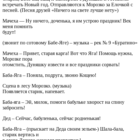
встречать Новый год. Отправляются к Морозко за Елочкой с
песней. (Песня друзей «Ничего на свете лучше нету»)
Мачеха — Ну ничего, доченька, я им устрою праздник! Век
меня помнить
будут!
(звонит по сотовому Бабе-Яге) – музыка – рек № 9 «Буратино»
Мачеха – Привет, старая карга! Вот что Яга! Помощь нужна,
Морозке пора
отомстить, Дуняшку извести и все праздники сорвать!
Баба-Яга – Поняла, подруга, звоню Кощею!
Сцена в лесу Морозко. (музыка)
Появляется старик, напевает.
Баба-яга – Эй, милок, помоги бабульке хворост на спину
забросить!
Дед – Сейчас, бабуленька, сейчас родненькая!
Баба-Яга – (прыскает на Деда своим зельем-) Шала-бала,
старик вертись и