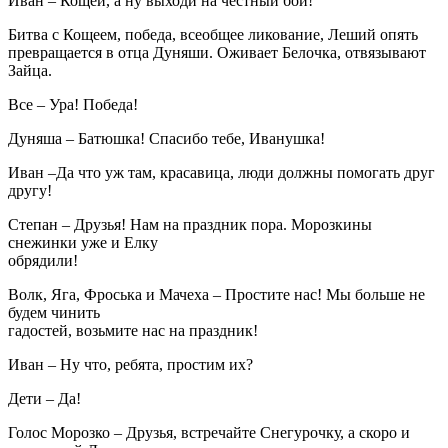
Иван – Кощей, а ну выходи на честный бой!
Битва с Кощеем, победа, всеобщее ликование, Леший опять
превращается в отца Дуняши. Оживает Белочка, отвязывают
Зайца.
Все – Ура! Победа!
Дуняша – Батюшка! Спасибо тебе, Иванушка!
Иван –Да что уж там, красавица, люди должны помогать друг
другу!
Степан – Друзья! Нам на праздник пора. Морозкины
снежинки уже и Елку
обрядили!
Волк, Яга, Фроська и Мачеха – Простите нас! Мы больше не
будем чинить
гадостей, возьмите нас на праздник!
Иван – Ну что, ребята, простим их?
Дети – Да!
Голос Морозко – Друзья, встречайте Снегурочку, а скоро и