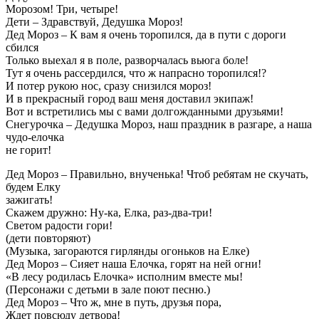
Морозом! Три, четыре!
Дети – Здравствуй, Дедушка Мороз!
Дед Мороз – К вам я очень торопился, да в пути с дороги
сбился
Только выехал я в поле, разворчалась вьюга боле!
Тут я очень рассердился, что ж напрасно торопился!?
И потер рукою нос, сразу снизился мороз!
И в прекрасный город ваш меня доставил экипаж!
Вот и встретились мы с вами долгожданными друзьями!
Снегурочка – Дедушка Мороз, наш праздник в разгаре, а наша
чудо-елочка
не горит!
Дед Мороз – Правильно, внученька! Чтоб ребятам не скучать,
будем Елку
зажигать!
Скажем дружно: Ну-ка, Елка, раз-два-три!
Светом радости гори!
(дети повторяют)
(Музыка, загораются гирлянды огоньков на Елке)
Дед Мороз – Сияет наша Елочка, горят на ней огни!
«В лесу родилась Елочка» исполним вместе мы!
(Персонажи с детьми в зале поют песню.)
Дед Мороз – Что ж, мне в путь, друзья пора,
Ждет повсюду детвора!