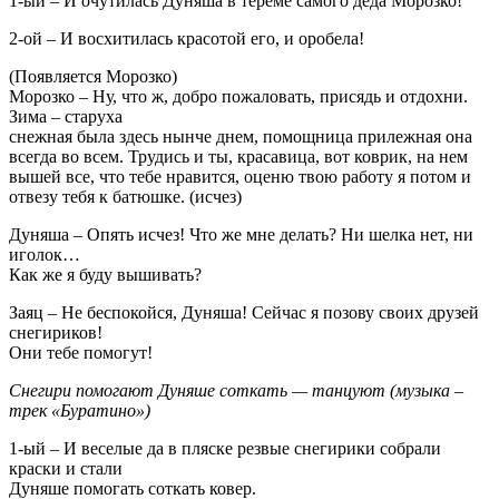
1-ый – И очутилась Дуняша в тереме самого деда Морозко!
2-ой – И восхитилась красотой его, и оробела!
(Появляется Морозко)
Морозко – Ну, что ж, добро пожаловать, присядь и отдохни.
Зима – старуха
снежная была здесь нынче днем, помощница прилежная она
всегда во всем. Трудись и ты, красавица, вот коврик, на нем
вышей все, что тебе нравится, оценю твою работу я потом и
отвезу тебя к батюшке. (исчез)
Дуняша – Опять исчез! Что же мне делать? Ни шелка нет, ни
иголок…
Как же я буду вышивать?
Заяц – Не беспокойся, Дуняша! Сейчас я позову своих друзей
снегириков!
Они тебе помогут!
Снегири помогают Дуняше соткать — танцуют (музыка –
трек «Буратино»)
1-ый – И веселые да в пляске резвые снегирики собрали
краски и стали
Дуняше помогать соткать ковер.