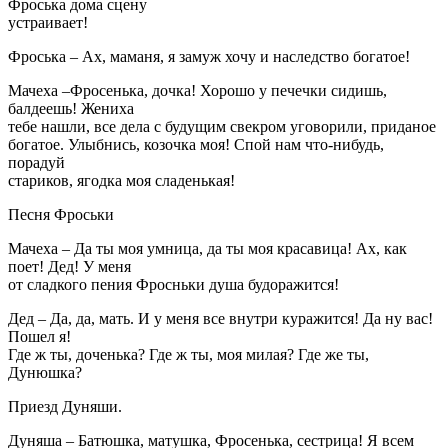
Фроська дома сцену
устраивает!
Фроська – Ах, маманя, я замуж хочу и наследство богатое!
Мачеха –Фросенька, дочка! Хорошо у печечки сидишь,
балдеешь! Жениха
тебе нашли, все дела с будущим свекром уговорили, приданое
богатое. Улыбнись, козочка моя! Спой нам что-нибудь,
порадуй
стариков, ягодка моя сладенькая!
Песня Фроськи
Мачеха – Да ты моя умница, да ты моя красавица! Ах, как
поет! Дед! У меня
от сладкого пения Фросньки душа будоражится!
Дед – Да, да, мать. И у меня все внутри куражится! Да ну вас!
Пошел я!
Где ж ты, доченька? Где ж ты, моя милая? Где же ты,
Дунюшка?
Приезд Дуняши.
Дуняша – Батюшка, матушка, Фросенька, сестрица! Я всем